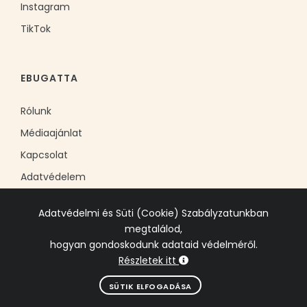
Instagram
TikTok
EBUGATTA
Rólunk
Médiaajánlat
Kapcsolat
Adatvédelem
Adatvédelmi és Süti (Cookie) Szabályzatunkban
megtalálod,
hogyan gondoskodunk adataid védelméről.
Részletek itt
© 2006-2025 EBADTA-EB Kft. Minden jog fenntartva.
SÜTIK ELFOGADÁSA