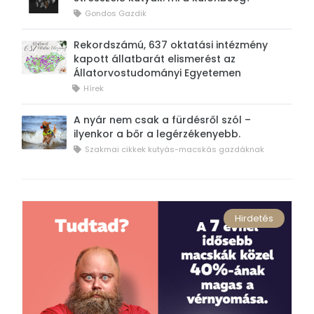
Gondos Gazdik
Rekordszámú, 637 oktatási intézmény
kapott állatbarát elismerést az
Állatorvostudományi Egyetemen
Hírek
A nyár nem csak a fürdésről szól –
ilyenkor a bőr a legérzékenyebb.
Szakmai cikkek kutyás-macskás gazdáknak
Hirdetés