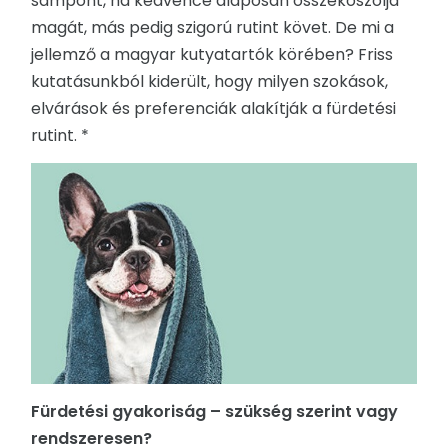
sampont, ha kedvence alaposan összekoszolja
magát, más pedig szigorú rutint követ. De mi a
RENDEZVÉNYEK
jellemző a magyar kutyatartók körében? Friss
kutatásunkból kiderült, hogy milyen szokások,
REKLÁMAJÁNDÉK
elvárások és preferenciák alakítják a fürdetési
rutint. *
Fürdetési gyakoriság – szükség szerint vagy
rendszeresen?