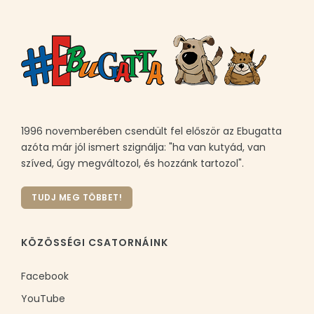
1996 novemberében csendült fel először az Ebugatta
azóta már jól ismert szignálja: "ha van kutyád, van
szíved, úgy megváltozol, és hozzánk tartozol".
TUDJ MEG TÖBBET!
KÖZÖSSÉGI CSATORNÁINK
Facebook
YouTube