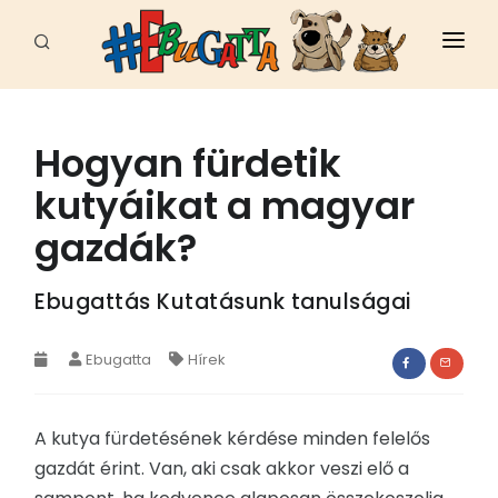
FŐOLDAL
HÍREK
Hogyan fürdetik
kutyáikat a magyar
CELEB
gazdák?
FAJTÁK
ÁLLATI JÓ HELYEK
Ebugattás Kutatásunk tanulságai
EBUGATTA
Ebugatta
Hírek
ÁLLATVÉDELEM
A kutya fürdetésének kérdése minden felelős
SPORT - MUNKA
gazdát érint. Van, aki csak akkor veszi elő a
EGÉSZSÉG