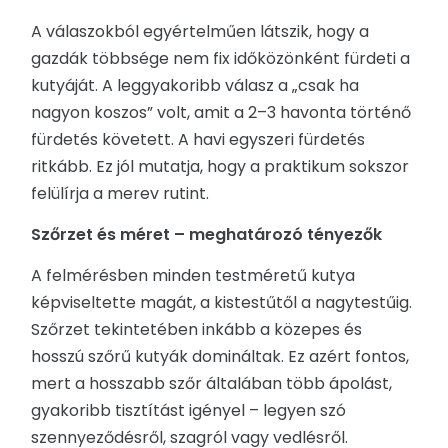
A válaszokból egyértelműen látszik, hogy a
gazdák többsége nem fix időközönként fürdeti a
kutyáját. A leggyakoribb válasz a „csak ha
nagyon koszos” volt, amit a 2–3 havonta történő
fürdetés követett. A havi egyszeri fürdetés
ritkább. Ez jól mutatja, hogy a praktikum sokszor
felülírja a merev rutint.
Szőrzet és méret – meghatározó tényezők
A felmérésben minden testméretű kutya
képviseltette magát, a kistestűtől a nagytestűig.
Szőrzet tekintetében inkább a közepes és
hosszú szőrű kutyák domináltak. Ez azért fontos,
mert a hosszabb szőr általában több ápolást,
gyakoribb tisztítást igényel – legyen szó
szennyeződésről, szagról vagy vedlésről.