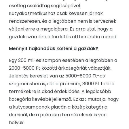
esetleg családtag segítségével.
Kutyakozmetikushoz csak kevesen járnak
rendszeresen, és a legtöbben nem is terveznek
váltani erre a megoldásra. Ez arra utal, hogy a
gazdák számára a fürdetés otthoni rutin marad.
Mennyit hajlandóak költeni a gazdák?
Egy 200 ml-es sampon esetében a legtöbben a
2000–5000 Ft közötti árkategóriát választják.
Jelentős kereslet van az 5000–8000 Ft-os
szegmensben is, sőt a prémium, 8000 Ft feletti
termékekre is akad érdeklődés. A legolcsóbb
kategória kevésbé jellemző. Ez azt mutatja, hogy
a kutyasamponok piacán a középkategória
dominál, de a prémium termékeknek is van
helyük.