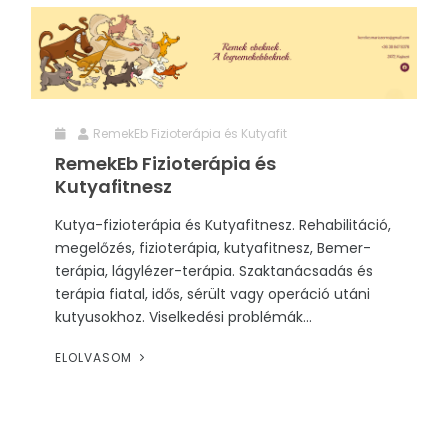
RemekEb Fizioterápia és Kutyafit
RemekEb Fizioterápia és
Kutyafitnesz
Kutya-fizioterápia és Kutyafitnesz. Rehabilitáció,
megelőzés, fizioterápia, kutyafitnesz, Bemer-
terápia, lágylézer-terápia. Szaktanácsadás és
terápia fiatal, idős, sérült vagy operáció utáni
kutyusokhoz. Viselkedési problémák...
ELOLVASOM