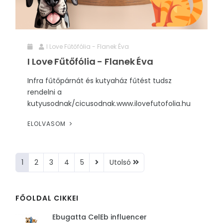
I Love Fűtőfólia - Flanek Éva
I Love Fűtőfólia - Flanek Éva
Infra fűtőpárnát és kutyaház fűtést tudsz
rendelni a
kutyusodnak/cicusodnak.www.ilovefutofolia.hu
ELOLVASOM
1
2
3
4
5
Utolsó
FŐOLDAL CIKKEI
Ebugatta CelEb influencer