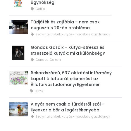
ügynökség!
CelEb
Tűzijáték és zajfóbia – nem csak
augusztus 20-án probléma
Szakmai cikkek kutyás-macskás gazdáknak
Gondos Gazdik - Kutya-stressz és
stresszelő kutyák: mi a különbség?
Gondos Gazdik
Rekordszámú, 637 oktatási intézmény
kapott állatbarát elismerést az
Állatorvostudományi Egyetemen
Hírek
A nyár nem csak a fürdésről szól –
ilyenkor a bőr a legérzékenyebb.
Szakmai cikkek kutyás-macskás gazdáknak