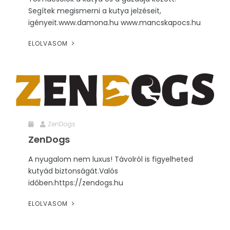
Segítek megismerni a kutya jelzéseit,
igényeit.www.damona.hu www.mancskapocs.hu
ELOLVASOM
ZenDogs
ZenDogs
A nyugalom nem luxus! Távolról is figyelheted
kutyád biztonságát.Valós
időben.https://zendogs.hu
ELOLVASOM