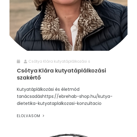
RENDEZVÉNYEK
REKLÁMAJÁNDÉK
Csótya Klára kutyatáplálkozási s
Csótya Klára kutyatáplálkozási
szakértő
Kutyatáplálkozási és életmód
tanácsadáshttps://ebrehab-shop.hu/kutya-
dietetika-kutyataplalkozasi-konzultacio
ELOLVASOM