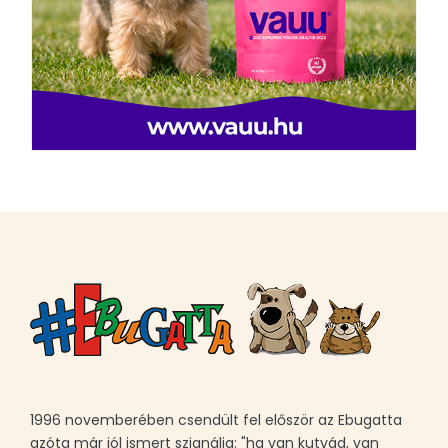
1996 novemberében csendült fel először az Ebugatta
azóta már jól ismert szignálja: "ha van kutyád, van