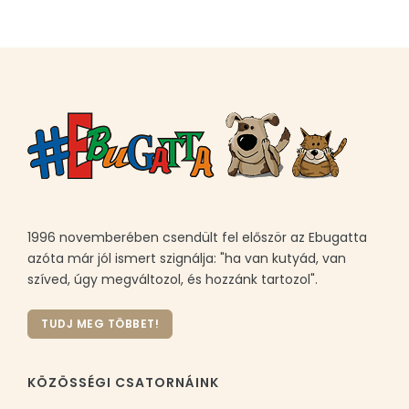
1996 novemberében csendült fel először az Ebugatta
azóta már jól ismert szignálja: "ha van kutyád, van
szíved, úgy megváltozol, és hozzánk tartozol".
TUDJ MEG TÖBBET!
KÖZÖSSÉGI CSATORNÁINK