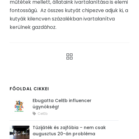
műtétek mellett, állataink ivartalanítása is elemi
fontosságú. Az összes kutyát chipezve adjuk ki, a
kutyák kilencven százalékban ivartalanítva
kerülnek gazdához.
FŐOLDAL CIKKEI
Ebugatta CelEb influencer
ügynökség!
CelEb
Tűzijáték és zajfóbia – nem csak
augusztus 20-án probléma