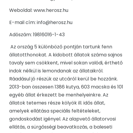
Weboldal: www.herosz.hu
RENDEZVÉNYEK
E-mail cím: info@herosz.hu
REKLÁMAJÁNDÉK
Adószám: 19816016-1-43
Az ország 5 különböző pontján tartunk fenn
állatotthonokat. A kidobott állatok száma sajnos
tavaly sem csökkent, mivel sokan valódi, érthető
indok nélkül is lemondanak az állataikról.
Ráadásul jó részük az utcáról kerül be hozzánk.
2013-ban összesen 1386 kutya, 603 macska és 101
egyéb állat érkezett be menhelyeinkre. Az
állatok tetemes része kölyök ill. idős állat,
amelyek ellátása speciális feltételeket,
gondoskodást igényel. Az alapvető állatorvosi
ellátás, a sürgősségi beavatkozás, a baleseti