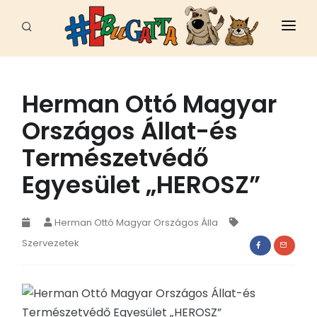
FŐOLDAL
HÍREK
Herman Ottó Magyar
Országos Állat-és
CELEB
Természetvédő
FAJTÁK
Egyesület „HEROSZ”
ÁLLATI JÓ HELYEK
EBUGATTA
Herman Ottó Magyar Országos Álla
Szervezetek
ÁLLATVÉDELEM
SPORT - MUNKA
EGÉSZSÉG