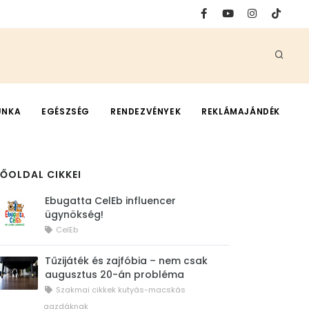
UNKA
EGÉSZSÉG
RENDEZVÉNYEK
REKLÁMAJÁNDÉK
FŐOLDAL CIKKEI
Ebugatta CelEb influencer
ügynökség!
CelEb
Tűzijáték és zajfóbia – nem csak
augusztus 20-án probléma
Szakmai cikkek kutyás-macskás
gazdáknak