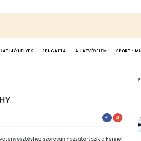
LLATI JÓ HELYEK
EBUGATTA
ÁLLATVÉDELEM
SPORT - M
PHY
yatenyésztéshez szorosan hozzátartozik a kennel