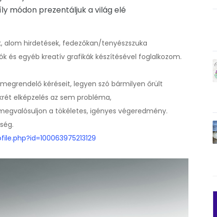
ly módon prezentáljuk a világ elé
k, alom hirdetések, fedezőkan/tenyészszuka
k és egyéb kreatív grafikák készítésével foglalkozom.
egrendelő kéréseit, legyen szó bármilyen őrült
nkrét elképzelés az sem probléma,
 megvalósuljon a tökéletes, igényes végeredmény.
őség.
file.php?id=100063975213129