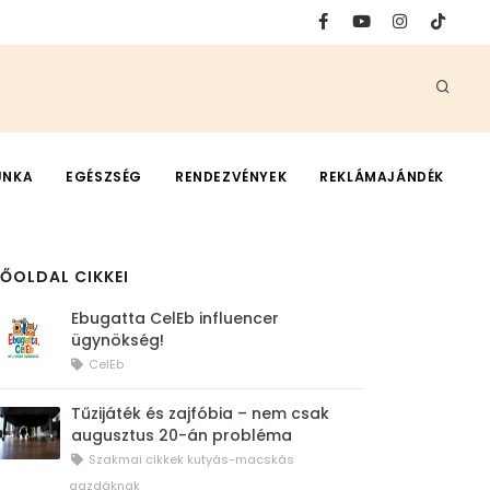
UNKA
EGÉSZSÉG
RENDEZVÉNYEK
REKLÁMAJÁNDÉK
FŐOLDAL CIKKEI
Ebugatta CelEb influencer
ügynökség!
CelEb
Tűzijáték és zajfóbia – nem csak
augusztus 20-án probléma
Szakmai cikkek kutyás-macskás
gazdáknak