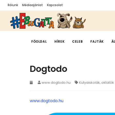
Rólunk
Médiaajánlat
Kapcsolat
FŐOLDAL
HÍREK
CELEB
FAJTÁK
Á
Dogtodo
www.dogtodo.hu
Kutyaiskolák, oktatók
www.dogtodo.hu