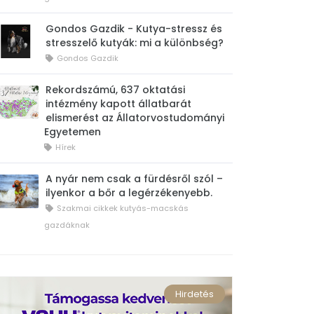
Gondos Gazdik - Kutya-stressz és
stresszelő kutyák: mi a különbség?
Gondos Gazdik
Rekordszámú, 637 oktatási
intézmény kapott állatbarát
elismerést az Állatorvostudományi
Egyetemen
Hírek
A nyár nem csak a fürdésről szól –
ilyenkor a bőr a legérzékenyebb.
Szakmai cikkek kutyás-macskás
gazdáknak
Hirdetés