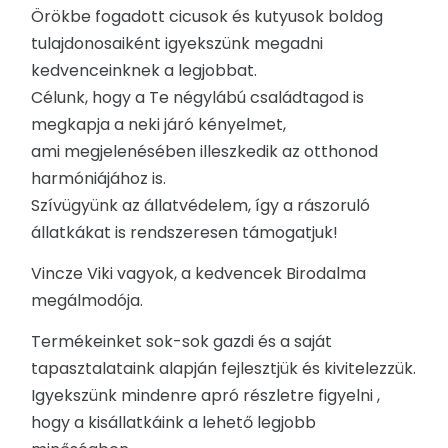
Örökbe fogadott cicusok és kutyusok boldog
RENDEZVÉNYEK
tulajdonosaiként igyekszünk megadni
kedvenceinknek a legjobbat.
REKLÁMAJÁNDÉK
Célunk, hogy a Te négylábú családtagod is
megkapja a neki járó kényelmet,
ami megjelenésében illeszkedik az otthonod
harmóniájához is.
Szívügyünk az állatvédelem, így a rászoruló
állatkákat is rendszeresen támogatjuk!
Vincze Viki vagyok, a kedvencek Birodalma
megálmodója.
Termékeinket sok-sok gazdi és a saját
tapasztalataink alapján fejlesztjük és kivitelezzük.
Igyekszünk mindenre apró részletre figyelni ,
hogy a kisállatkáink a lehető legjobb