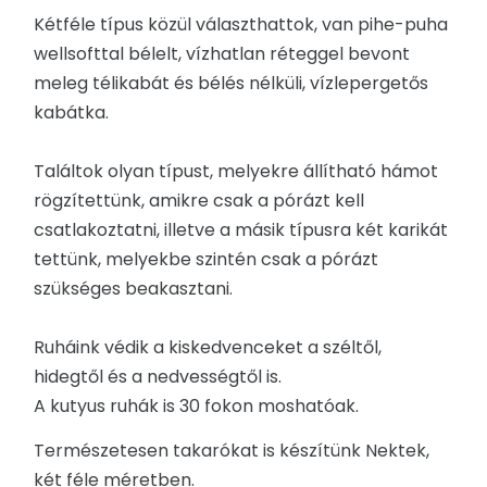
Kétféle típus közül választhattok, van pihe-puha
wellsofttal bélelt, vízhatlan réteggel bevont
meleg télikabát és bélés nélküli, vízlepergetős
kabátka.
Találtok olyan típust, melyekre állítható hámot
rögzítettünk, amikre csak a pórázt kell
csatlakoztatni, illetve a másik típusra két karikát
tettünk, melyekbe szintén csak a pórázt
szükséges beakasztani.
Ruháink védik a kiskedvenceket a széltől,
hidegtől és a nedvességtől is.
A kutyus ruhák is 30 fokon moshatóak.
Természetesen takarókat is készítünk Nektek,
két féle méretben.