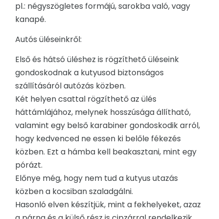
pl.: négyszögletes formájú, sarokba való, vagy
kanapé.
Autós üléseinkről:
Első és hátsó üléshez is rögzíthető üléseink
gondoskodnak a kutyusod biztonságos
szállításáról autózás közben.
Két helyen csattal rögzíthető az ülés
háttámlájához, melynek hosszúsága állítható,
valamint egy belső karabiner gondoskodik arról,
hogy kedvenced ne essen ki belőle fékezés
közben. Ezt a hámba kell beakasztani, mint egy
pórázt.
Előnye még, hogy nem tud a kutyus utazás
közben a kocsiban szaladgálni.
Hasonló elven készítjük, mint a fekhelyeket, azaz
a párna és a külső rész is cipzárral rendelkezik,