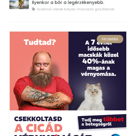
ilyenkor a bőr a legérzékenyebb.
Szakmai cikkek kutyás-macskás gazdáknak
Hirdetés