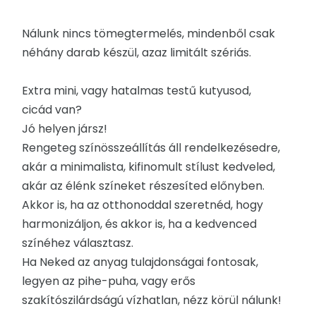
Nálunk nincs tömegtermelés, mindenből csak
néhány darab készül, azaz limitált szériás.
Extra mini, vagy hatalmas testű kutyusod,
cicád van?
Jó helyen jársz!
Rengeteg színösszeállítás áll rendelkezésedre,
akár a minimalista, kifinomult stílust kedveled,
akár az élénk színeket részesíted előnyben.
Akkor is, ha az otthonoddal szeretnéd, hogy
harmonizáljon, és akkor is, ha a kedvenced
színéhez választasz.
Ha Neked az anyag tulajdonságai fontosak,
legyen az pihe-puha, vagy erős
szakítószilárdságú vízhatlan, nézz körül nálunk!