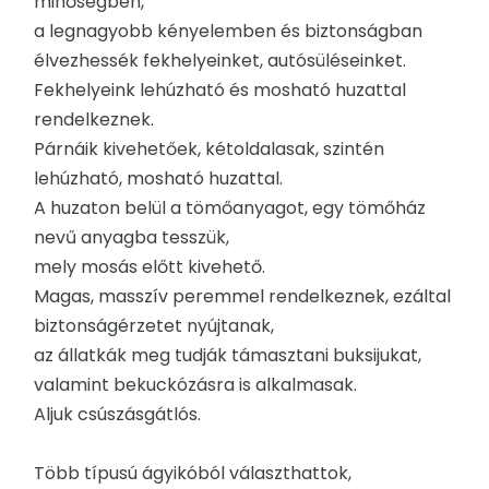
minőségben,
a legnagyobb kényelemben és biztonságban
élvezhessék fekhelyeinket, autósüléseinket.
Fekhelyeink lehúzható és mosható huzattal
rendelkeznek.
Párnáik kivehetőek, kétoldalasak, szintén
lehúzható, mosható huzattal.
A huzaton belül a tömőanyagot, egy tömőház
nevű anyagba tesszük,
mely mosás előtt kivehető.
Magas, masszív peremmel rendelkeznek, ezáltal
biztonságérzetet nyújtanak,
az állatkák meg tudják támasztani buksijukat,
valamint bekuckózásra is alkalmasak.
Aljuk csúszásgátlós.
Több típusú ágyikóból választhattok,