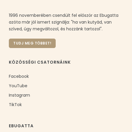
1996 novemberében csendült fel először az Ebugatta
azóta már jól ismert szignálja: "ha van kutyád, van
szíved, úgy megváltozol, és hozzánk tartozol".
TUDJ MEG TÖBBET!
KÖZÖSSÉGI CSATORNÁINK
Facebook
YouTube
Instagram
TikTok
EBUGATTA