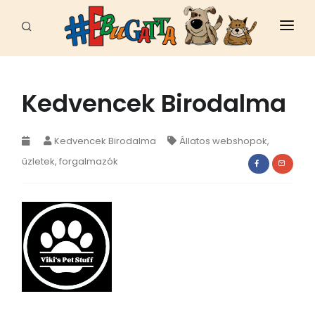
FŐOLDAL
HÍREK
Kedvencek Birodalma
CELEB
Kedvencek Birodalma
Állatos webshopok,
FAJTÁK
üzletek, forgalmazók
ÁLLATI JÓ HELYEK
EBUGATTA
ÁLLATVÉDELEM
SPORT - MUNKA
EGÉSZSÉG