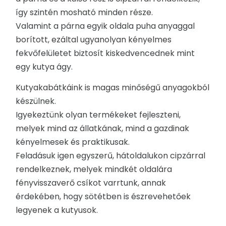
így szintén mosható minden része.
Valamint a párna egyik oldala puha anyaggal
borított, ezáltal ugyanolyan kényelmes
fekvőfelületet biztosít kiskedvencednek mint
egy kutya ágy.
Kutyakabátkáink is magas minőségű anyagokból
készülnek.
Igyekeztünk olyan termékeket fejleszteni,
melyek mind az állatkának, mind a gazdinak
kényelmesek és praktikusak.
Feladásuk igen egyszerű, hátoldalukon cipzárral
rendelkeznek, melyek mindkét oldalára
fényvisszaverő csíkot varrtunk, annak
érdekében, hogy sötétben is észrevehetőek
legyenek a kutyusok.