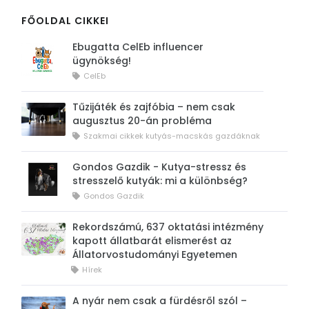
FŐOLDAL CIKKEI
Ebugatta CelEb influencer
ügynökség!
CelEb
Tűzijáték és zajfóbia – nem csak
augusztus 20-án probléma
Szakmai cikkek kutyás-macskás gazdáknak
Gondos Gazdik - Kutya-stressz és
stresszelő kutyák: mi a különbség?
Gondos Gazdik
Rekordszámú, 637 oktatási intézmény
kapott állatbarát elismerést az
Állatorvostudományi Egyetemen
Hírek
A nyár nem csak a fürdésről szól –