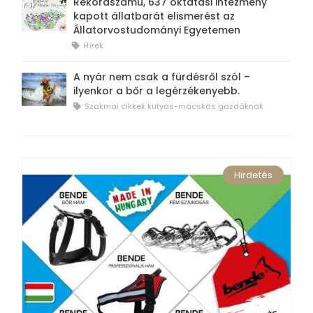
Rekordszámú, 637 oktatási intézmény
kapott állatbarát elismerést az
Állatorvostudományi Egyetemen
Hírek
A nyár nem csak a fürdésről szól –
ilyenkor a bőr a legérzékenyebb.
Szakmai cikkek kutyás-macskás gazdáknak
Hirdetés