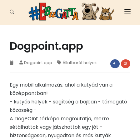
FŐOLDAL
HÍREK
Dogpoint.app
CELEB
Dogpoint.app
Állatbarát helyek
FAJTÁK
ÁLLATI JÓ HELYEK
Egy mobil alkalmazás, ahol a kutyád van a
középpontban!
EBUGATTA
- kutyás helyek - segítség a bajban - támogató
közösség -
ÁLLATVÉDELEM
A DogPOInt térképe megmutatja, merre
SPORT - MUNKA
sétálhattok vagy játszhattok egy jót -
biztonságosan, nyugodtan és más kutyák
EGÉSZSÉG