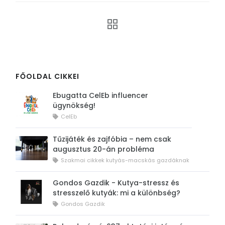
FŐOLDAL CIKKEI
Ebugatta CelEb influencer
ügynökség!
CelEb
Tűzijáték és zajfóbia – nem csak
augusztus 20-án probléma
Szakmai cikkek kutyás-macskás gazdáknak
Gondos Gazdik - Kutya-stressz és
stresszelő kutyák: mi a különbség?
Gondos Gazdik